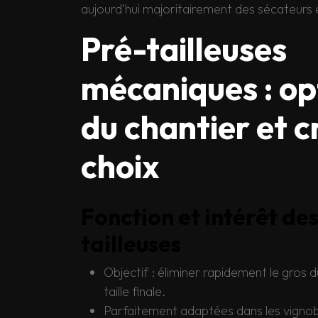
aujourd’hui majoritairement des sécateurs 
Pré-tailleuses
mécaniques : op
du chantier et c
choix
Fonction et intérêt de
tailleuses
Objectif : éliminer rapidement le gros d
taille finale.
Parfaitement adaptées dans les vignob