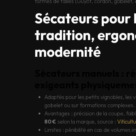
formes de tailles (Guyot, cordon, gobelet, 
Sécateurs pour la
tradition, ergo
modernité
Sécateurs manuels : ré
exigeants physiqueme
Adaptés pour les petits vignobles, les vie
gobelet ou sur formations complexes.
Avantages : précision de la coupe, faibl
80 €
selon la marque, source :
Viticult
Limites : pénibilité en cas de volumes 