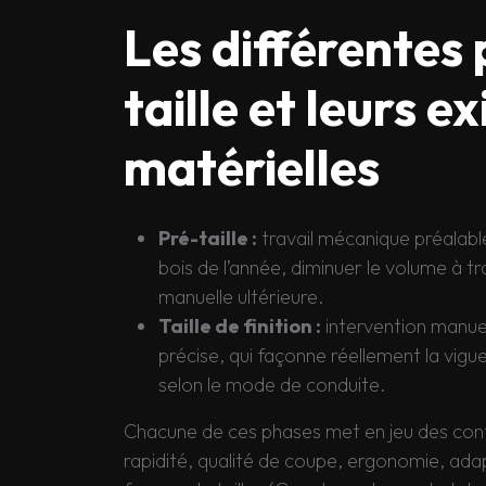
Les différentes
taille et leurs e
matérielles
Pré-taille :
travail mécanique préalable,
bois de l’année, diminuer le volume à tra
manuelle ultérieure.
Taille de finition :
intervention manuel
précise, qui façonne réellement la vigue
selon le mode de conduite.
Chacune de ces phases met en jeu des contr
rapidité, qualité de coupe, ergonomie, adap