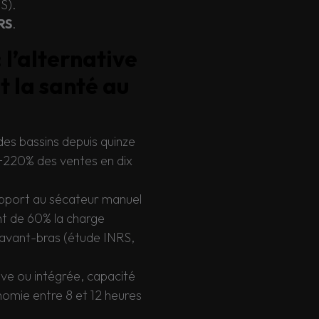
S).
RS
.
 l’alternative
 la santé au
 des bassins depuis quinze
+220% des ventes en dix
pport au sécateur manuel
nt de 60% la charge
l’avant-bras (étude INRS,
ive ou intégrée, capacité
omie entre 8 et 12 heures