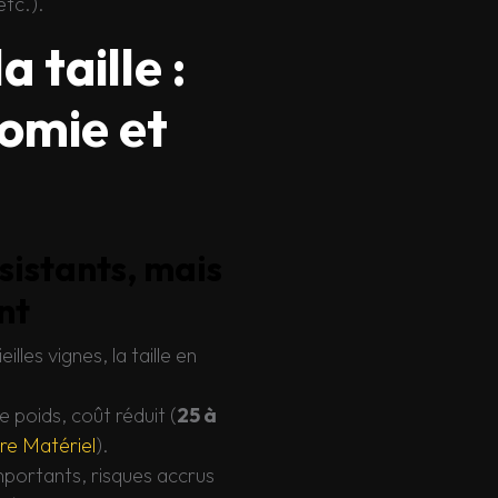
etc.).
 taille :
nomie et
sistants, mais
nt
illes vignes, la taille en
e poids, coût réduit (
25 à
ure Matériel
).
importants, risques accrus