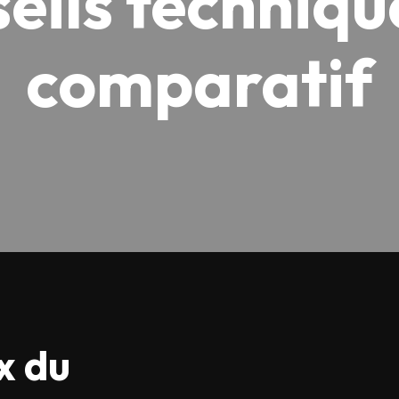
eils techniqu
comparatif
x du