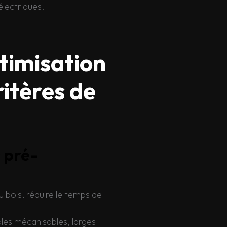
électriques.
timisation
ritères de
s pré-
u bois, réduire le temps de
les mécanisables, larges