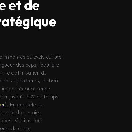
e et de
tratégique
terminantes du cycle culturel
igueur des ceps, l’équilibre
Entre optimisation du
té des opérateurs, le choix
ort impact économique :
enter jusqu’à 30% du temps
er
). En parallèle, les
apportent de vraies
rages. Voici un tour
teurs de choix.