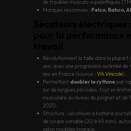
de troubles musculo-squelettiques (TM
Marques reconnues :
Felco, Bahco, A
Sécateurs électriques :
pour la performance et
travail
Révolutionnent la taille dans la plupart
ans, avec une progression estimée de 
ans en France (source :
Viti Vinicole
).
Permettent
doubler le rythme
par ra
sur de longues périodes, tout en limita
musculaire au niveau du poignet et de 
2021).
Structure : sécateurs à batterie portat
de coupe variable (20 à 45 mm), auton
selon modèles/marque.