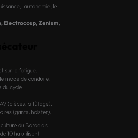
puissance, l’autonomie, le
o, Electrocoup, Zenium,
 sécateur
t sur la fatigue.
 le mode de conduite.
é du cycle
SAV (pièces, affûtage).
ires (gants, holster).
culture du Bordelais
e 10 ha utilisent