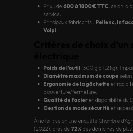
Prix : de
600 à 1800 € TTC
, selon la 
service.
Principaux fabricants :
Pellenc, Infac
Volpi
.
Critères de choix d’un
électrique
Poids de l’outil
(500 g à 1,2 kg). Impac
Diamètre maximum de coupe
selon
Ergonomie de la gâchette
et rapidit
d’ouverture/fermeture.
Qualité de l’acier
et disponibilité du 
Gestion du mode sécurité
et accesso
À noter : selon une enquête Chambre d’Agri
(2022), près de
72%
des domaines de plus d