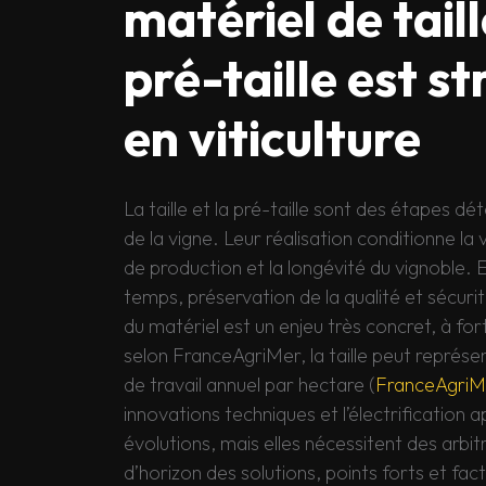
matériel de taill
pré-taille est s
en viticulture
La taille et la pré-taille sont des étapes dé
de la vigne. Leur réalisation conditionne la v
de production et la longévité du vignoble. 
temps, préservation de la qualité et sécuri
du matériel est un enjeu très concret, à f
selon FranceAgriMer, la taille peut représ
de travail annuel par hectare (
FranceAgriM
innovations techniques et l’électrification 
évolutions, mais elles nécessitent des arbit
d’horizon des solutions, points forts et fac