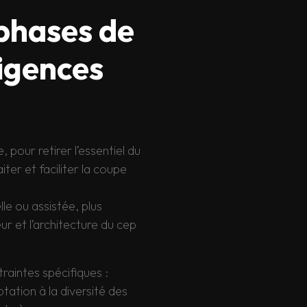
 phases de
xigences
 pour retirer l’essentiel du
iter et faciliter la coupe
le ou assistée, plus
ur et l’architecture du cep
aintes spécifiques :
tation à la diversité des