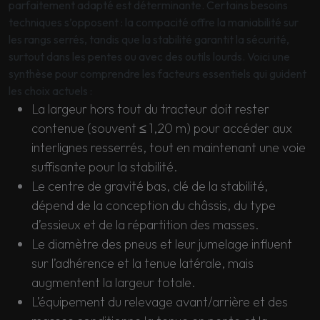
parfaitement adapté est déterminante. Certains besoins
techniques s’opposent : la compacité offre la maniabilité sur
les rangs serrés, tandis que la stabilité garantit la sécurité,
surtout dans les pentes ou avec des outils lourds. Voici une
synthèse pour comprendre les facteurs essentiels qui guident
les choix actuels :
La largeur hors tout du tracteur doit rester
contenue (souvent ≤ 1,20 m) pour accéder aux
interlignes resserrés, tout en maintenant une voie
suffisante pour la stabilité.
Le centre de gravité bas, clé de la stabilité,
dépend de la conception du châssis, du type
d’essieux et de la répartition des masses.
Le diamètre des pneus et leur jumelage influent
sur l’adhérence et la tenue latérale, mais
augmentent la largeur totale.
L’équipement du relevage avant/arrière et des