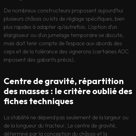
De nombreux constructeurs proposent aujourd’hui
plusieurs châssis ou kits de réglage spécifiques, bien
plus rapides à adapter qu’autrefois. L’option d’un
élargisseur ou d’un jumelage temporaire se discute,
mais doit tenir compte de l’espace aux abords des
ceps et de la tolérance des vignerons (certaines AOC
imposent des gabarits précis).
Centre de gravité, répartition
des masses : le critère oublié des
fiches techniques
La stabilité ne dépend pas seulement de la largeur ou
de la longueur du tracteur. Le centre de gravité,
déterminé par la conception du châssis et la