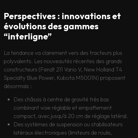
Perspectives : innovations et
évolutions des gammes
“interligne”
La tendance va clairement vers des tracteurs plus
polyvalents. Les nouveautés récentes des grands
constructeurs (Fendt 211 Vario V, New Holland T4
Specialty Blue Power, Kubota M5001N) proposent
désormais :
Des châssis à centre de gravité très bas
combinant voie réglable et empattement
compact, avec jusqu’à 20 cm de réglage latéral.
Des systèmes de suspension ou stabilisateurs
latéraux électroniques (limiteurs de roulis,