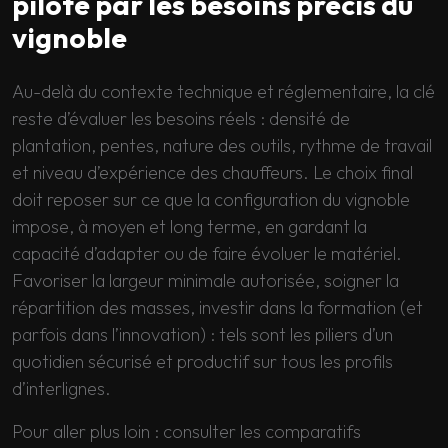
piloté par les besoins précis du
vignoble
Au-delà du contexte technique et réglementaire, la clé
reste d’évaluer les besoins réels : densité de
plantation, pentes, nature des outils, rythme de travail
et niveau d’expérience des chauffeurs. Le choix final
doit reposer sur ce que la configuration du vignoble
impose, à moyen et long terme, en gardant la
capacité d’adapter ou de faire évoluer le matériel.
Favoriser la largeur minimale autorisée, soigner la
répartition des masses, investir dans la formation (et
parfois dans l’innovation) : tels sont les piliers d’un
quotidien sécurisé et productif sur tous les profils
d’interlignes.
Pour aller plus loin : consulter les comparatifs