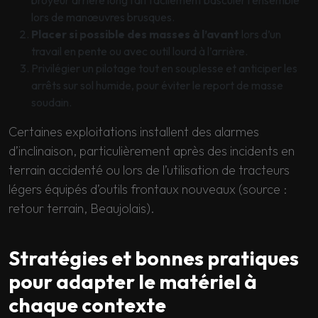
lors de manœuvres brusques.
Placer si possible des masses à l’avant
lors d’un
travail en pente ou avec outil lourd à l’arrière.
Privilégier un pilotage tout en souplesse et anticiper les
arrêts sur sol humide, pour éviter le report de masse
soudain.
Certaines exploitations installent des alarmes
d’inclinaison, particulièrement après des incidents en
terrain accidenté ou lors de l’utilisation de tracteurs
légers équipés d’outils frontaux nouveaux (source :
retour terrain, Beaujolais).
Stratégies et bonnes pratiques
pour adapter le matériel à
chaque contexte