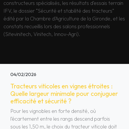
constructeurs spécialisés, les résultats d’essais terrain
IFV, le dossier “Sécurité et stabilité des tracteurs”
édité par la Chambre d’Agriculture de la Gironde, et les
constats recueillis lors des salons professionnels
(Sitevinitech, Vinitech, Innov-Agri).
04/02/2026
Tracteurs viticoles en vignes étroites :
Quelle largeur minimale pour conjuguer
efficacité et sécurité ?
Pour les vignobles en forte densité, où
l’écartement entre les rangs descend parfois
sous les 1,50 m, le choix du tracteur viticole doit