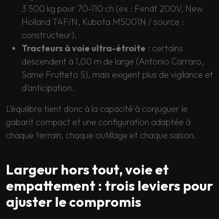
3 500 kg pour 70-110 ch (ex : Fendt 200V, New
Holland T4F/N, Kubota M5001N / source :
constructeur).
Tracteurs à voie ultra-étroite
: certains
descendent à 1,00 m de large (Antonio Carraro,
Same Frutteto S), mais exigent plus de vigilance et
d’anticipation.
L’équilibre tient donc à la capacité à conjuguer le
gabarit compact et une configuration adaptée à
chaque terrain, chaque outillage et chaque saison.
Largeur hors tout, voie et
empattement : trois leviers pour
ajuster le compromis