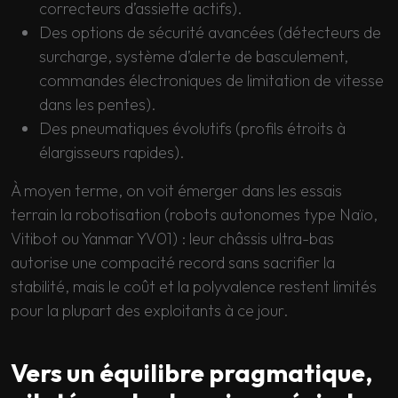
correcteurs d’assiette actifs).
Des options de sécurité avancées (détecteurs de
surcharge, système d’alerte de basculement,
commandes électroniques de limitation de vitesse
dans les pentes).
Des pneumatiques évolutifs (profils étroits à
élargisseurs rapides).
À moyen terme, on voit émerger dans les essais
terrain la robotisation (robots autonomes type Naïo,
Vitibot ou Yanmar YV01) : leur châssis ultra-bas
autorise une compacité record sans sacrifier la
stabilité, mais le coût et la polyvalence restent limités
pour la plupart des exploitants à ce jour.
Vers un équilibre pragmatique,