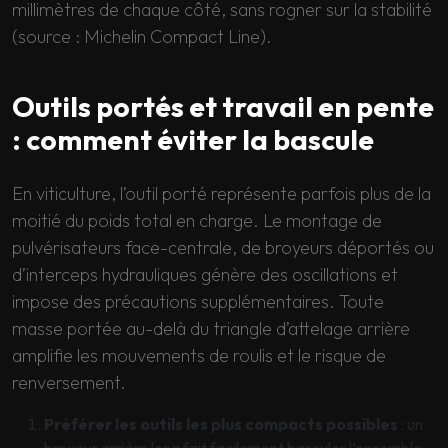
millimètres de chaque côté, sans rogner sur la stabilité
(source : Michelin Compact Line).
Outils portés et travail en pente
: comment éviter la bascule
En viticulture, l’outil porté représente parfois plus de la
moitié du poids total en charge. Le montage de
pulvérisateurs face-centrale, de broyeurs déportés ou
d’interceps hydrauliques génère des oscillations et
impose des précautions supplémentaires. Toute
masse portée au-delà du triangle d’attelage arrière
amplifie les mouvements de roulis et le risque de
renversement.
Préférer les outils les plus compacts possibles
: un
broyeur arrière long fait facilement basculer l’ensemble