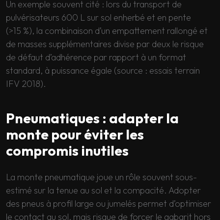
Un exemple souvent cité : lors du transport de
pulvérisateurs 600 L sur sol enherbé et en pente
(>15 %), la combinaison d’un empattement rallongé et
de masses supplémentaires divise par deux le risque
de défaut d’adhérence par rapport à un format
standard, à puissance égale (source : essais terrain
IFV 2018).
Pneumatiques : adapter la
monte pour éviter les
compromis inutiles
La monte pneumatique joue un rôle souvent sous-
estimé sur la tenue au sol et la compacité. Adopter
des pneus à profil large ou jumelés permet d’optimiser
le contact au sol, mais risque de forcer le gabarit hors