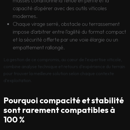
masses conditionne la tenue en pente et la
capacité d’opérer avec des outils viticoles
modernes.
Chaque virage serré, obstacle ou terrassement
impose d’arbitrer entre l’agilité du format compact
et la sécurité offerte par une voie élargie ou un
empattement rallongé.
La gestion de ce compromis, au cœur de l’expertise viticole,
combine analyse technique et retours d’expérience du terrain
pour trouver la meilleure solution selon chaque contexte
d’exploitation.
Pourquoi compacité et stabilité
sont rarement compatibles à
100 %