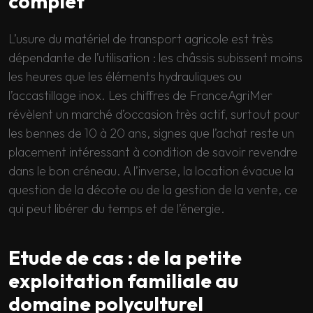
complet
L’usure du matériel de transport agricole est très
dépendante de l’utilisation : les châssis subissent moins
les heures que les éléments hydrauliques ou
l’accastillage inox. Les chiffres de FranceAgriMer
révèlent un marché d’occasion très actif, surtout pour
les bennes de 10 à 20 ans, signes que l’achat reste un
placement intéressant à condition de savoir revendre
dans le bon créneau. A l’inverse, la location évacue la
question de la décote ou de la gestion de la vente, ce
qui peut libérer du temps et de l’énergie.
Etude de cas : de la petite
exploitation familiale au
domaine polyculturel