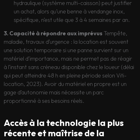
hydraulique (système multi-caisson) peut justifier
un achat, alors qu’une benne à vendange inox,
spécifique, n’est utile que 3 à 4 semaines par an.
3. Capacité à répondre aux imprévus
Tempête,
maladie, travaux d’urgence : la location est souvent
une solution temporaire si une panne survient sur un
matériel d’importance, mais ne permet pas de réagir
à l’instant sans créneau disponible chez le loueur (délai
qui peut atteindre 48 h en pleine période selon Viti-
location, 2023). Avoir du matériel en propre est un
gage d’autonomie mais nécessite un parc
proportionné à ses besoins réels.
Accès à la technologie la plus
récente et maîtrise de la