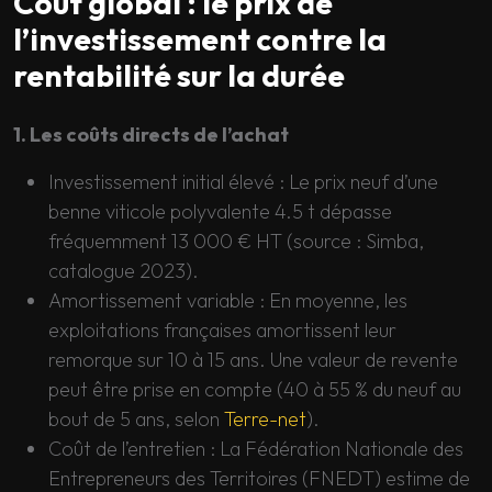
Coût global : le prix de
l’investissement contre la
rentabilité sur la durée
1. Les coûts directs de l’achat
Investissement initial élevé : Le prix neuf d’une
benne viticole polyvalente 4.5 t dépasse
fréquemment 13 000 € HT (source : Simba,
catalogue 2023).
Amortissement variable : En moyenne, les
exploitations françaises amortissent leur
remorque sur 10 à 15 ans. Une valeur de revente
peut être prise en compte (40 à 55 % du neuf au
bout de 5 ans, selon
Terre-net
).
Coût de l’entretien : La Fédération Nationale des
Entrepreneurs des Territoires (FNEDT) estime de