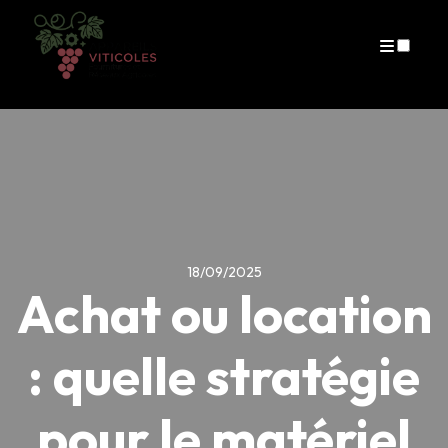
Publications
18/09/2025
Achat ou location
: quelle stratégie
pour le matériel