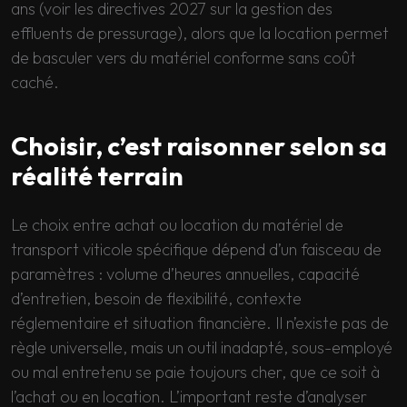
ans (voir les directives 2027 sur la gestion des
effluents de pressurage), alors que la location permet
de basculer vers du matériel conforme sans coût
caché.
Choisir, c’est raisonner selon sa
réalité terrain
Le choix entre achat ou location du matériel de
transport viticole spécifique dépend d’un faisceau de
paramètres : volume d’heures annuelles, capacité
d’entretien, besoin de flexibilité, contexte
réglementaire et situation financière. Il n’existe pas de
règle universelle, mais un outil inadapté, sous-employé
ou mal entretenu se paie toujours cher, que ce soit à
l’achat ou en location. L’important reste d’analyser