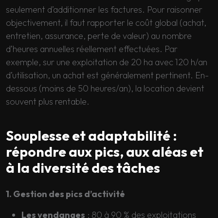
seulement d’additionner les factures. Pour raisonner
objectivement, il faut rapporter le coût global (achat,
entretien, assurance, perte de valeur) au nombre
d’heures annuelles réellement effectuées. Par
exemple, sur une exploitation de 20 ha avec 120 h/an
d’utilisation, un achat est généralement pertinent. En-
dessous (moins de 50 heures/an), la location devient
souvent plus rentable.
Souplesse et adaptabilité :
répondre aux pics, aux aléas et
à la diversité des tâches
1. Gestion des pics d’activité
Les vendanges
: 80 à 90 % des exploitations