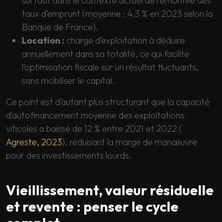
surtout dans le contexte actuel de remontée des
taux d’emprunt (moyenne : 4,3 % en 2023 selon la
Banque de France).
Location :
charge d’exploitation à déduire
annuellement dans sa totalité, ce qui facilite
l’optimisation fiscale sur un résultat fluctuants,
sans mobiliser le capital.
Ce point est d’autant plus structurant que la capacité
d’autofinancement moyenne des exploitations
viticoles a baissé de 12 % entre 2021 et 2022 (
Agreste, 2023
), réduisant la marge de manœuvre
pour des investissements lourds.
Vieillissement, valeur résiduelle
et revente : penser le cycle