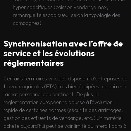
hyper spécifiques (caisson vendange inox,
remorque télescopique… selon la typologie des
campagnes).
Synchronisation avec l’offre de
service et les évolutions
réglementaires
Certains territoires viticoles disposent d’entreprises de
travaux agricoles (ETA) très bien équipées, ce qui rend
l’achat personnel peu pertinent. De plus, la
réglementation européenne pousse à l’évolution
rapide de certaines normes (sécurité des arrimages,
gestion des effluents de vendange, etc.) Un matériel
acheté aujourd’hui peut se voir limité ou interdit dans 8